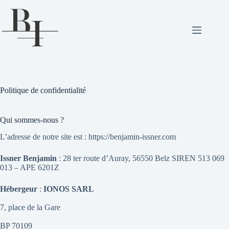
Passer
au
contenu
Politique de confidentialité
Qui sommes-nous ?
L’adresse de notre site est : https://benjamin-issner.com
Issner Benjamin
: 28 ter route d’Auray, 56550 Belz SIREN 513 069
013 – APE 6201Z
Hébergeur
:
IONOS SARL
7, place de la Gare
BP 70109